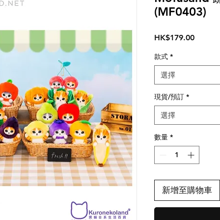
(MF0403)
價
HK$179.00
格
款式
*
選擇
現貨/預訂
*
選擇
數量
*
新增至購物車