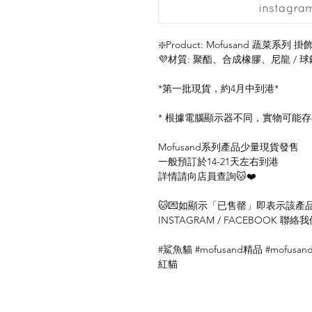
❇️Product: Mofusand 蔬菜系列 掛
💜材質: 聚酯、合成橡膠、尼龍 / 球
*第一批現貨，約4月中到港*
* 根據電腦顯示器不同，實物可能
Mofusand系列產品少量現貨發售
一般預訂於14-21天左右到港
詳情請向店員查詢🐱❤️
🐱💌如顯示「已售罄」即表示該產品暫
INSTAGRAM / FACEBOOK 
#鯊魚貓 #mofusand精品 #mofusand
紅貓