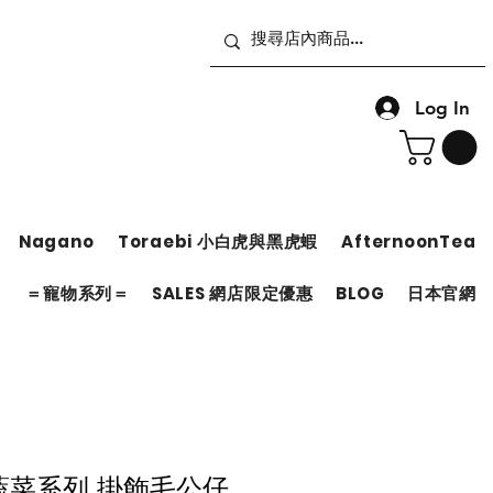
Log In
Nagano
Toraebi 小白虎與黑虎蝦
AfternoonTea
＝
＝寵物系列＝
SALES 網店限定優惠
BLOG
日本官網
d 蔬菜系列 掛飾毛公仔