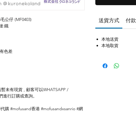
飾毛公仔 (MF0403)
送貨方式
付款
鏈:鐵
本地送貨
本地取貨
存有色差
未有現貨 , 顧客可以WHATSAPP /
聯絡我們進行訂購或查詢。
代購 #mofusand香港 #mofusandxsanrio #網