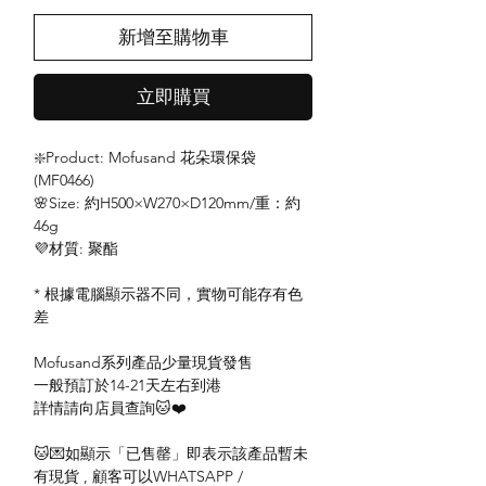
新增至購物車
立即購買
❇️Product: Mofusand 花朵環保袋
(MF0466)
🌸Size: 約H500×W270×D120mm/重：約
46g
💜材質: 聚酯
* 根據電腦顯示器不同，實物可能存有色
差
Mofusand系列產品少量現貨發售
一般預訂於14-21天左右到港
詳情請向店員查詢🐱❤️
🐱💌如顯示「已售罄」即表示該產品暫未
有現貨 , 顧客可以WHATSAPP /