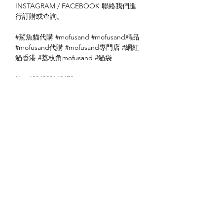
INSTAGRAM / FACEBOOK 聯絡我們進
行訂購或查詢。
#鯊魚貓代購 #mofusand #mofusand精品
#mofusand代購 #mofusand專門店 #網紅
貓香港 #荔枝角mofusand #貓袋
No: 4994209112670
送貨方式
本地送貨
付款方式
本地取貨
以 PayMe 付款
退貨及退款政策
銀行轉帳
🐱貨物出門 恕不退換
🐱請勿棄單 不會退還款項
🐱門市與網店同步發售 可能會有缺貨情況
🐱預訂產品 可能會有缺貨情況