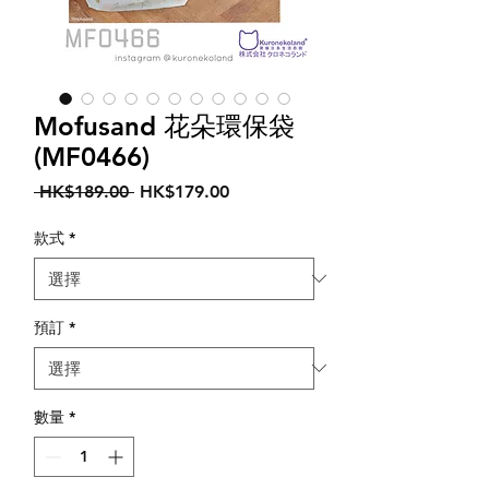
Mofusand 花朵環保袋
(MF0466)
一
促
 HK$189.00 
HK$179.00
般
銷
價
價
款式
*
格
格
預訂
*
數量
*