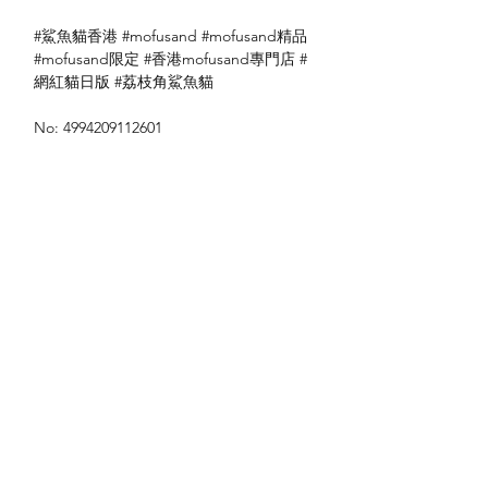
#鯊魚貓香港 #mofusand #mofusand精品
#mofusand限定 #香港mofusand專門店 #
網紅貓日版 #荔枝角鯊魚貓
No: 4994209112601
送貨方式
本地送貨
付款方式
本地取貨
以 PayMe 付款
退貨及退款政策
銀行轉帳
🐱貨物出門 恕不退換
🐱請勿棄單 不會退還款項
🐱門市與網店同步發售 可能會有缺貨情況
🐱預訂產品 可能會有缺貨情況
🐱如遇上缺貨 將於2日內全數退款
關於我們
付款方式
🐱不接急單 運輸和安排發貨需時 介意者
Instagram
送貨方式