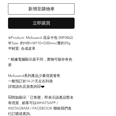
新增至購物車
立即購買
❇️Product: Mofusand 花朵卡包 (MF0462)
🌸Size: 約H80×W110×D20mm/重約59g
💜材質: 合成皮革
* 根據電腦顯示器不同，實物可能存有色
差
Mofusand系列產品少量現貨發售
一般預訂於14-21天左右到港
詳情請向店員查詢🐱❤️
🐱💌如顯示「已售罄」即表示該產品暫未
有現貨 , 顧客可以WHATSAPP /
INSTAGRAM / FACEBOOK 聯絡我們進
行訂購或查詢。