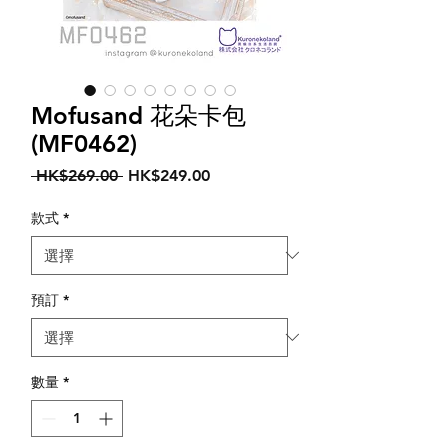
Mofusand 花朵卡包
(MF0462)
一
促
 HK$269.00 
HK$249.00
般
銷
價
價
款式
*
格
格
預訂
*
數量
*