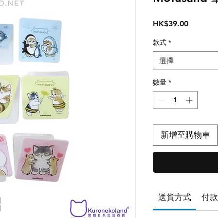
價
HK$39.00
格
款式
*
選擇
數量
*
新增至購物車
送貨方式
付款