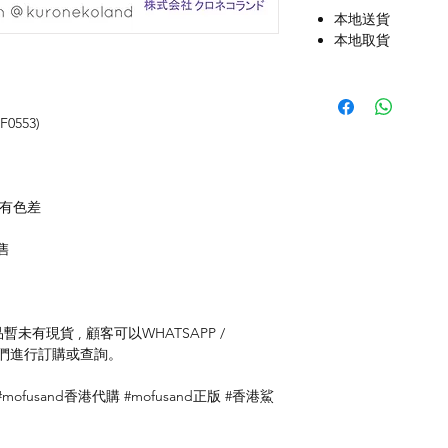
本地送貨
本地取貨
F0553)
存有色差
售
未有現貨 , 顧客可以WHATSAPP /
聯絡我們進行訂購或查詢。
 #mofusand香港代購 #mofusand正版 #香港鯊