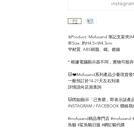
❇️Product: Mofusand 筆記支架夾(M
🌸Size: 約H4.5×W4.3cm
💜材質: ABS樹脂、鐵、鍍鎳
* 根據電腦顯示器不同，實物可能
🐱❤️Mofusand系列產品少量現貨發
一般預訂於14-21天左右到港
詳情請向店員查詢
🐱💌如顯示「已售罄」即表示該產品暫
INSTAGRAM / FACEBOOK 
#mofusand精品專門店 #mofusand
魚貓 #鯊魚貓日版 #網紅貓代購