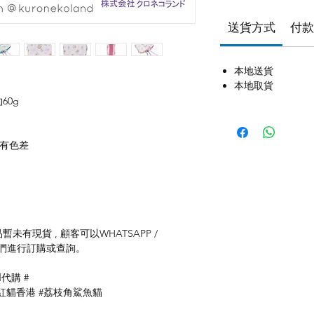
送貨方式
付款
本地送貨
本地取貨
約60g
存有色差
未有現貨 , 顧客可以WHATSAPP /
聯絡我們進行訂購或查詢。
d代購 #
 #網紅貓香港 #荔枝角鯊魚貓