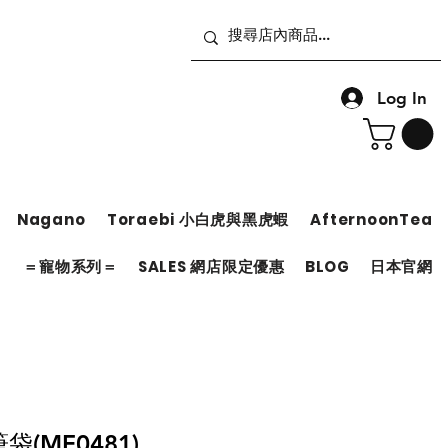
Log In
Nagano
Toraebi 小白虎與黑虎蝦
AfternoonTea
＝
＝寵物系列＝
SALES 網店限定優惠
BLOG
日本官網
筆袋(MF0481)