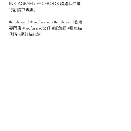
INSTAGRAM / FACEBOOK 聯絡我們進
行訂購或查詢。
#mofusand #mofusando #mofusand香港
專門店 #mofusand公仔 #鯊魚貓 #鯊魚貓
代購 #網紅貓代購
JAN: 4974475940832
送貨方式
本地送貨
付款方式
本地取貨
以 PayMe 付款
退貨及退款政策
銀行轉帳
🐱貨物出門 恕不退換
🐱請勿棄單 不會退還款項
🐱門市與網店同步發售 可能會有缺貨情況
🐱預訂產品 可能會有缺貨情況