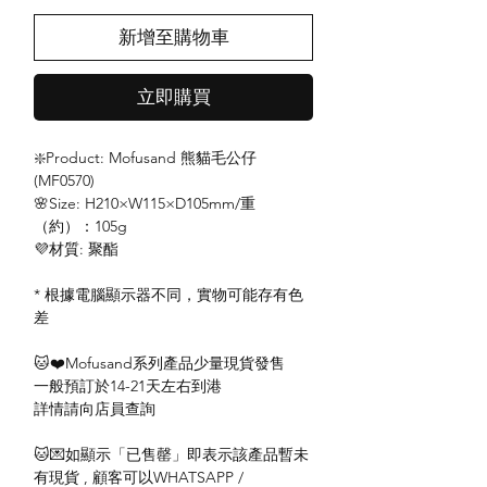
新增至購物車
立即購買
❇️Product: Mofusand 熊貓毛公仔
(MF0570)
🌸Size: H210×W115×D105mm/重
（約）：105g
💜材質: 聚酯
* 根據電腦顯示器不同，實物可能存有色
差
🐱❤️Mofusand系列產品少量現貨發售
一般預訂於14-21天左右到港
詳情請向店員查詢
🐱💌如顯示「已售罄」即表示該產品暫未
有現貨 , 顧客可以WHATSAPP /