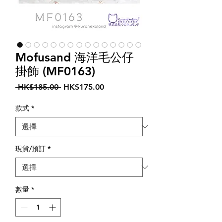
Mofusand 海洋毛公仔
掛飾 (MF0163)
一
促
 HK$185.00 
HK$175.00
般
銷
價
價
款式
*
格
格
現貨/預訂
*
數量
*