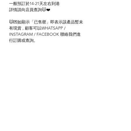
一般預訂於14-21天左右到港
詳情請向店員查詢🐱❤️
🐱💌如顯示「已售罄」即表示該產品暫未
有現貨 , 顧客可以WHATSAPP /
INSTAGRAM / FACEBOOK 聯絡我們進
行訂購或查詢。
#mofusand香港 #mofusand代購 #鯊魚貓
送貨方式
本地送貨
付款方式
本地取貨
以 PayMe 付款
退貨及退款政策
銀行轉帳
🐱貨物出門 恕不退換
🐱請勿棄單 不會退還款項
🐱門市與網店同步發售 可能會有缺貨情況