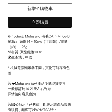
新增至購物車
立即購買
❇️Product: Mofusand 毛毛CAP (MF0643)
🌸Size: 頭圍54～60cm（可調節）/重量
（約）：95g
💜材質: 聚酯纖維100%
🌍生產地：中國
* 根據電腦顯示器不同，實物可能存有色
差
🐱❤️Mofusand系列產品少量現貨發售
一般預訂於14-21天左右到港
詳情請向店員查詢
🐱💌如顯示「已售罄」即表示該產品暫未
有現貨 , 顧客可以WHATSAPP /