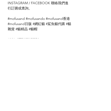
INSTAGRAM / FACEBOOK 聯絡我們進
行訂購或查詢。
#mofusand #mofusando #mofusand香港
#mofusand日版 #網紅貓 #鯊魚貓代購 #貓
雜貨 #貓精品 #貓帽
JAN: 4570189192231
送貨方式
本地送貨
付款方式
本地取貨
以 PayMe 付款
退貨及退款政策
銀行轉帳
🐱貨物出門 恕不退換
🐱請勿棄單 不會退還款項
🐱門市與網店同步發售 可能會有缺貨情況
🐱預訂產品 可能會有缺貨情況