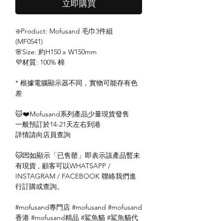
立即購買
❇️Product: Mofusand 毛巾3件組
(MF0541)
🌸Size: 約H150 x W150mm
💜材質: 100% 棉
* 根據電腦顯示器不同，實物可能存有色
差
🐱❤️Mofusand系列產品少量現貨發售
一般預訂於14-21天左右到港
詳情請向店員查詢
🐱💌如顯示「已售罄」即表示該產品暫未
有現貨 , 顧客可以WHATSAPP /
INSTAGRAM / FACEBOOK 聯絡我們進
行訂購或查詢。
#mofusand專門店 #mofusand #mofusand
香港 #mofusand精品 #鯊魚貓 #鯊魚貓代