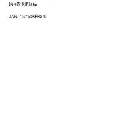
購 #香港網紅貓
JAN: 4571609344278
送貨方式
本地送貨
付款方式
本地取貨
以 PayMe 付款
退貨及退款政策
銀行轉帳
🐱貨物出門 恕不退換
🐱請勿棄單 不會退還款項
🐱門市與網店同步發售 可能會有缺貨情況
🐱預訂產品 可能會有缺貨情況
🐱如遇上缺貨 將於2日內全數退款
關於我們
付款方式
🐱不接急單 運輸和安排發貨需時 介意者
Instagram
送貨方式
請慎重考慮
Facebook
退貨及退款政策
🐱本店不包郵
​BLOG
🐱平郵：請以Instagram/Whatsapp查詢