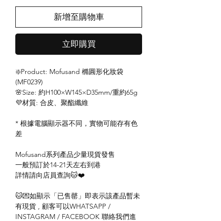
新增至購物車
立即購買
❇️Product: Mofusand 橢圓形化妝袋
(MF0239)
🌸Size: 約H100×W145×D35mm/重約65g
💜材質: 合皮、聚酯纖維
* 根據電腦顯示器不同，實物可能存有色
差
Mofusand系列產品少量現貨發售
一般預訂於14-21天左右到港
詳情請向店員查詢🐱❤️
🐱💌如顯示「已售罄」即表示該產品暫未
有現貨 , 顧客可以WHATSAPP /
INSTAGRAM / FACEBOOK 聯絡我們進