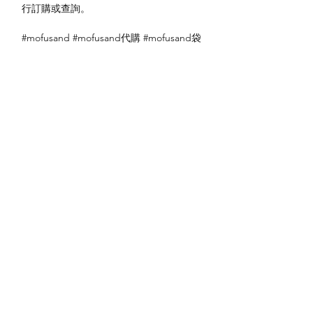
行訂購或查詢。
#mofusand #mofusand代購 #mofusand袋
送貨方式
本地送貨
付款方式
本地取貨
以 PayMe 付款
退貨及退款政策
銀行轉帳
🐱貨物出門 恕不退換
🐱請勿棄單 不會退還款項
🐱門市與網店同步發售 可能會有缺貨情況
🐱預訂產品 可能會有缺貨情況
🐱如遇上缺貨 將於2日內全數退款
關於我們
付款方式
🐱不接急單 運輸和安排發貨需時 介意者
Instagram
送貨方式
請慎重考慮
Facebook
退貨及退款政策
🐱本店不包郵
​BLOG
🐱平郵：請以Instagram/Whatsapp查詢