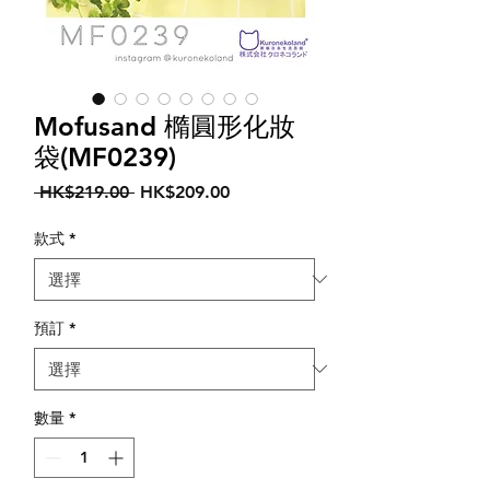
Mofusand 橢圓形化妝
袋(MF0239)
一
促
 HK$219.00 
HK$209.00
般
銷
價
價
款式
*
格
格
預訂
*
數量
*