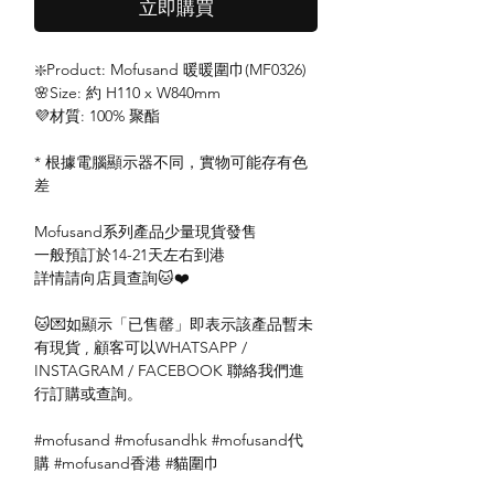
立即購買
❇️Product: Mofusand 暖暖圍巾(MF0326)
🌸Size: 約 H110 x W840mm
💜材質: 100% 聚酯
* 根據電腦顯示器不同，實物可能存有色
差
Mofusand系列產品少量現貨發售
一般預訂於14-21天左右到港
詳情請向店員查詢🐱❤️
🐱💌如顯示「已售罄」即表示該產品暫未
有現貨 , 顧客可以WHATSAPP /
INSTAGRAM / FACEBOOK 聯絡我們進
行訂購或查詢。
#mofusand #mofusandhk #mofusand代
購 #mofusand香港 #貓圍巾