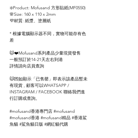
❇️Product: Mofusand 方形貼紙(MF0550)
🌸Size: 160 x 110 x 2mm
💜材質: 紙漿、塗層紙
* 根據電腦顯示器不同，實物可能存有色
差
🐱❤️Mofusand系列產品少量現貨發售
一般預訂於14-21天左右到港
詳情請向店員查詢
🐱💌如顯示「已售罄」即表示該產品暫未
有現貨 , 顧客可以WHATSAPP /
INSTAGRAM / FACEBOOK 聯絡我們進
行訂購或查詢。
#mofusand香港專門店 #mofusand
#mofusand香港 #mofusand精品 #香港鯊
魚貓 #鯊魚貓日版 #網紅貓代購