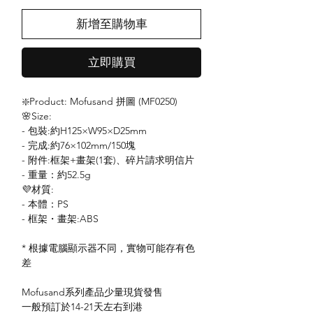
新增至購物車
立即購買
❇️Product: Mofusand 拼圖 (MF0250)
🌸Size:
- 包裝:約H125×W95×D25mm
- 完成:約76×102mm/150塊
- 附件:框架+畫架(1套)、碎片請求明信片
- 重量：約52.5g
💜材質:
- 本體：PS
- 框架・畫架:ABS
* 根據電腦顯示器不同，實物可能存有色
差
Mofusand系列產品少量現貨發售
一般預訂於14-21天左右到港