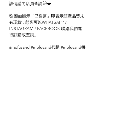
詳情請向店員查詢🐱❤️
🐱💌如顯示「已售罄」即表示該產品暫未
有現貨 , 顧客可以WHATSAPP /
INSTAGRAM / FACEBOOK 聯絡我們進
行訂購或查詢。
#mofusand #mofusand代購 #mofusand拼
圖
送貨方式
本地送貨
付款方式
本地取貨
以 PayMe 付款
退貨及退款政策
銀行轉帳
🐱貨物出門 恕不退換
🐱請勿棄單 不會退還款項
🐱門市與網店同步發售 可能會有缺貨情況