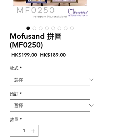
Mofusand 拼圖
(MF0250)
一
促
 HK$199.00 
HK$189.00
般
銷
價
價
款式
*
格
格
預訂
*
數量
*