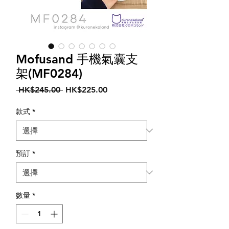
Mofusand 手機氣囊支
架(MF0284)
一
促
 HK$245.00 
HK$225.00
般
銷
價
價
款式
*
格
格
預訂
*
數量
*