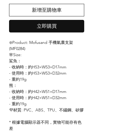
新增至購物車
立即購買
❇️Product: Mofusand 手機氣囊支架
(MF0284)
🌸Size:
鯊魚：
- 收納時：約H53×W53×D17mm
- 使用時：約H53×W53×D32mm
- 重約19g
熊：
- 收納時：約H42×W51×D17mm
- 使用時：約H42×W51×D32mm
- 重約19g
💜材質: PVC、ABS、TPU、不鏽鋼、矽膠
* 根據電腦顯示器不同，實物可能存有色
差