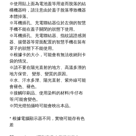
※使用貼上面為電池蓋等用途而脫落的結
構機器時，請注意由於蓋子脫落導致機器
本體掉落。
※耳機插孔、充電聯結器位於左側的智慧
手機不能在蓋子關閉的狀態下使用。
※耳機插孔、充電聯結器、指紋認證感測
器、揚聲器等背面配置的智慧手機在裝有
罩子的狀態下不能使用。
※根據卡的大小，可能會有無法收納到卡
袋的情況。
※請不要在陽光直射的地方、高溫多溼的
地方保管。 變形、變質的原因。
※水、汗水多溼、陽光直射、紫外線可能
會褪色、褪色。
※接觸印刷品、使用染料的材料(牛仔布
等)可能會變色。
※閃光燈拍攝時可能會映出本品。
* 根據電腦顯示器不同，實物可能存有色
差