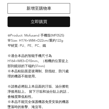
新增至購物車
立即購買
❇️Product: Mofusand 手機殼(MF0525)
🌸Size: H174×W84×D22cm/重約122g
💜材質: PU、PE、PC、鐵
※適合本品的智能手機尺寸為
H164×W83×D10mm。（相機的位置從上
部到鏡頭的下端約37mm)
※本品粘貼面是玻璃制、防指紋、防污處
理的機器不能使用。
※請務必將貼上本品面的汙垢、油分擦乾
淨後再貼上。 留下汙垢和油分貼上的話，
會極度降低粘性。
※本品不能完全保護機器免受安裝的機器
墜落時的衝擊、淹沒等。