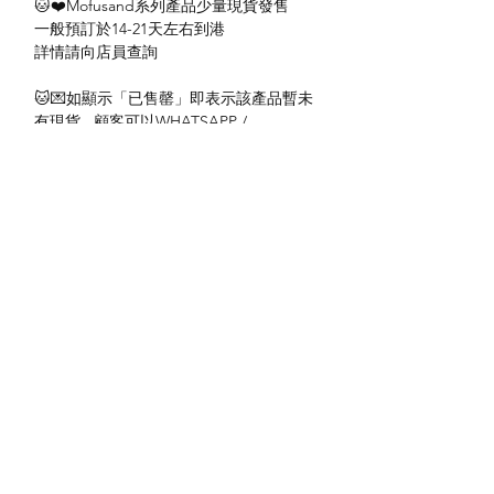
🐱❤️Mofusand系列產品少量現貨發售
一般預訂於14-21天左右到港
詳情請向店員查詢
🐱💌如顯示「已售罄」即表示該產品暫未
有現貨 , 顧客可以WHATSAPP /
INSTAGRAM / FACEBOOK 聯絡我們進
行訂購或查詢。
#mofusand日版 #mofusand #mofusand精
品 #鯊魚貓精品 #mofusand代購 #網紅貓
香港 #貓精品 #貓手機殼
No: 4550213120768
送貨方式
本地送貨
付款方式
本地取貨
以 PayMe 付款