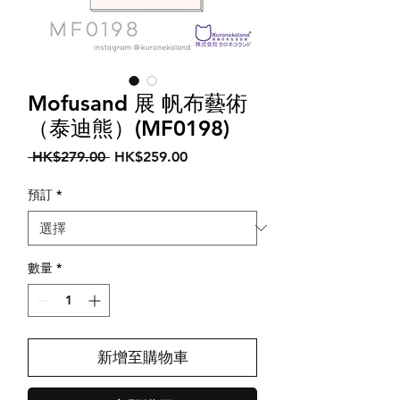
Mofusand 展 帆布藝術
（泰迪熊）(MF0198)
一
促
 HK$279.00 
HK$259.00
般
銷
價
價
預訂
*
格
格
數量
*
新增至購物車