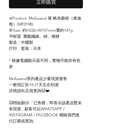
立即購買
❇️Product: Mofusand 展 帆布藝術（泰迪
熊）(MF0198)
🌸Size: 約H226×W157mm/重約147g
💜材質: 聚酯纖維、綿、桐材
製造：中國製
打印、套裝：日本
* 根據電腦顯示器不同，實物可能存有色
差
Mofusand系列產品少量現貨發售
一般預訂於14-21天左右到港
詳情請向店員查詢🐱❤️
🐱💌如顯示「已售罄」即表示該產品暫未
有現貨 , 顧客可以WHATSAPP /
INSTAGRAM / FACEBOOK 聯絡我們進
行訂購或查詢。