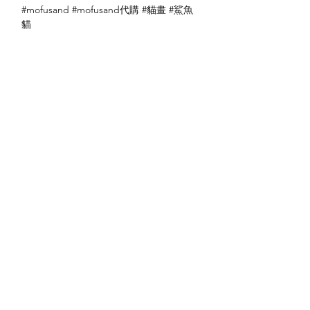
#mofusand #mofusand代購 #貓畫 #鯊魚
貓
送貨方式
本地送貨
付款方式
本地取貨
以 PayMe 付款
退貨及退款政策
銀行轉帳
🐱貨物出門 恕不退換
🐱請勿棄單 不會退還款項
🐱門市與網店同步發售 可能會有缺貨情況
🐱預訂產品 可能會有缺貨情況
🐱如遇上缺貨 將於2日內全數退款
關於我們
付款方式
🐱不接急單 運輸和安排發貨需時 介意者
Instagram
送貨方式
請慎重考慮
Facebook
退貨及退款政策
🐱本店不包郵
​BLOG
🐱平郵：請以Instagram/Whatsapp查詢
費用