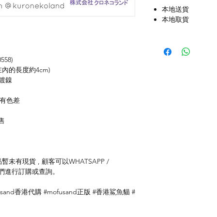
本地送貨
本地取貨
558)
坎在內的長度約4cm)
、鍍鎳
存有色差
售
未有現貨 , 顧客可以WHATSAPP /
聯絡我們進行訂購或查詢。
ofusand香港代購 #mofusand正版 #香港鯊魚貓 #