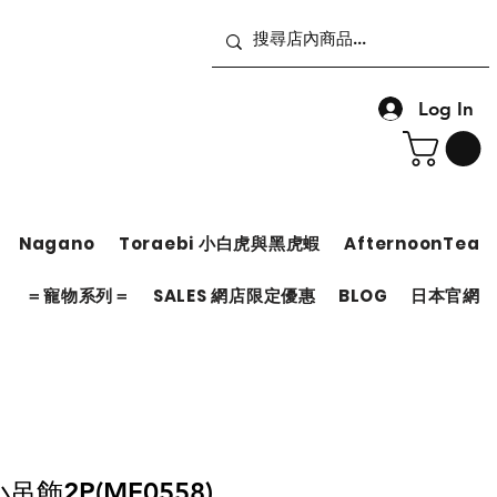
Log In
Nagano
Toraebi 小白虎與黑虎蝦
AfternoonTea
＝
＝寵物系列＝
SALES 網店限定優惠
BLOG
日本官網
小吊飾2P(MF0558)