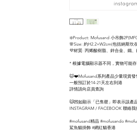
❇️Product: Mofusand 小吊飾2P(MF0
🌸Size: 約H2.2×W2cm(包括納斯
💜材質: 丙烯酸樹脂、鋅合金、鐵
* 根據電腦顯示器不同，實物可能
🐱❤️Mofusand系列產品少量現貨發
一般預訂於14-21天左右到港
詳情請向店員查詢
🐱💌如顯示「已售罄」即表示該產品暫
INSTAGRAM / FACEBOOK 
#mofusand精品 #mofusando #m
鯊魚貓掛飾 #網紅貓香港