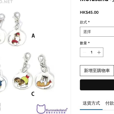
價
HK$45.00
格
款式
*
選擇
數量
*
新增至購物車
送貨方式
付款