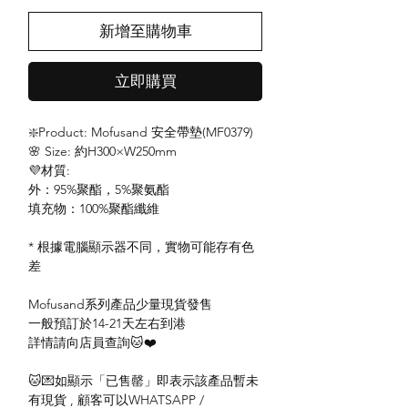
新增至購物車
立即購買
❇️Product: Mofusand 安全帶墊(MF0379)
🌸 Size: 約H300×W250mm
💜材質:
外：95%聚酯，5%聚氨酯
填充物：100%聚酯纖維
* 根據電腦顯示器不同，實物可能存有色
差
Mofusand系列產品少量現貨發售
一般預訂於14-21天左右到港
詳情請向店員查詢🐱❤️
🐱💌如顯示「已售罄」即表示該產品暫未
有現貨 , 顧客可以WHATSAPP /