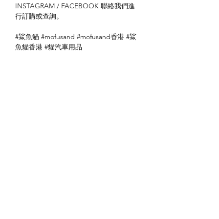
INSTAGRAM / FACEBOOK 聯絡我們進
行訂購或查詢。
#鯊魚貓 #mofusand #mofusand香港 #鯊
魚貓香港 #貓汽車用品
送貨方式
本地送貨
付款方式
本地取貨
以 PayMe 付款
退貨及退款政策
銀行轉帳
🐱貨物出門 恕不退換
🐱請勿棄單 不會退還款項
🐱門市與網店同步發售 可能會有缺貨情況
🐱預訂產品 可能會有缺貨情況
🐱如遇上缺貨 將於2日內全數退款
關於我們
付款方式
🐱不接急單 運輸和安排發貨需時 介意者
Instagram
送貨方式
請慎重考慮
Facebook
退貨及退款政策