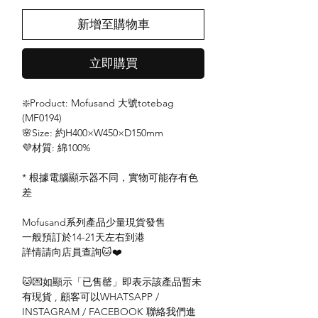
新增至購物車
立即購買
❇️Product: Mofusand 大號totebag
(MF0194)
🌸Size: 約H400×W450×D150mm
💜材質: 綿100%
* 根據電腦顯示器不同，實物可能存有色
差
Mofusand系列產品少量現貨發售
一般預訂於14-21天左右到港
詳情請向店員查詢🐱❤️
🐱💌如顯示「已售罄」即表示該產品暫未
有現貨 , 顧客可以WHATSAPP /
INSTAGRAM / FACEBOOK 聯絡我們進