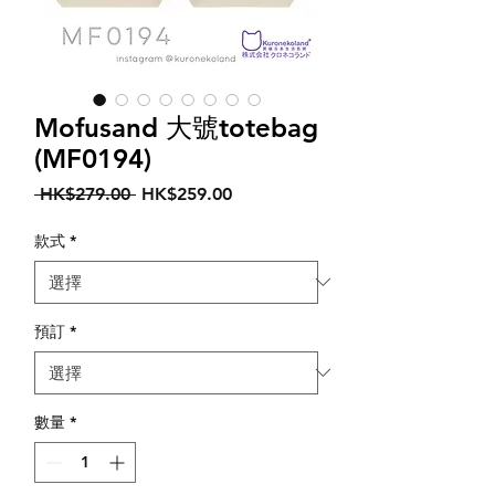
Mofusand 大號totebag
(MF0194)
一
促
 HK$279.00 
HK$259.00
般
銷
價
價
款式
*
格
格
預訂
*
數量
*