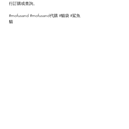
行訂購或查詢。
#mofusand #mofusand代購 #貓袋 #鯊魚
貓
送貨方式
本地送貨
付款方式
本地取貨
以 PayMe 付款
退貨及退款政策
銀行轉帳
🐱貨物出門 恕不退換
🐱請勿棄單 不會退還款項
🐱門市與網店同步發售 可能會有缺貨情況
🐱預訂產品 可能會有缺貨情況
🐱如遇上缺貨 將於2日內全數退款
關於我們
付款方式
🐱不接急單 運輸和安排發貨需時 介意者
Instagram
送貨方式
請慎重考慮
Facebook
退貨及退款政策
🐱本店不包郵