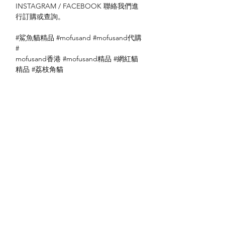
INSTAGRAM / FACEBOOK 聯絡我們進
行訂購或查詢。
#鯊魚貓精品 #mofusand #mofusand代購
#
mofusand香港 #mofusand精品 #網紅貓
精品 #荔枝角貓
No: 4548387435474
送貨方式
本地送貨
付款方式
本地取貨
以 PayMe 付款
退貨及退款政策
銀行轉帳
🐱貨物出門 恕不退換
🐱請勿棄單 不會退還款項
🐱門市與網店同步發售 可能會有缺貨情況