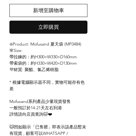
新增至購物車
立即購買
❇️Product: Mofusand 夏天袋 (MF0484)
🌸Size:
帶拉鍊的：約H300×W330×D160mm
帶索袋的：約H330×W420×D130mm
💜材質: 聚酯、氯乙烯樹脂
* 根據電腦顯示器不同，實物可能存有色
差
Mofusand系列產品少量現貨發售
一般預訂於14-21天左右到港
詳情請向店員查詢🐱❤️
🐱💌如顯示「已售罄」即表示該產品暫未
有現貨 , 顧客可以WHATSAPP /