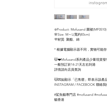
❇️Product: Mofusand 圍裙(MF0510)
🌸Size: M～L(寬約83cm)
💜材質: 聚酯、綿
* 根據電腦顯示器不同，實物可能
🐱❤️Mofusand系列產品少量現貨發
一般預訂於14-21天左右到港
詳情請向店員查詢
🐱💌如顯示「已售罄」即表示該產品暫
INSTAGRAM / FACEBOOK 
#鯊魚貓專門店 #mofusand #mofu
貓香港