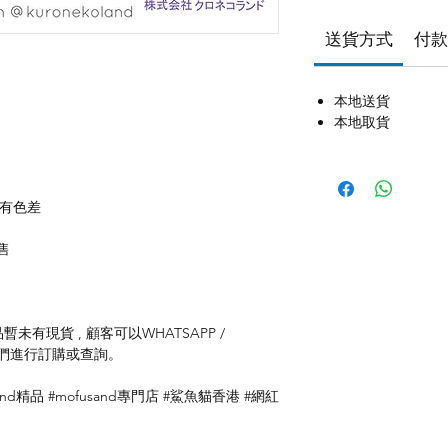
送貨方式
付款
本地送貨
本地取貨
存有色差
售
未有現貨 , 顧客可以WHATSAPP /
聯絡我們進行訂購或查詢。
sand精品 #mofusand專門店 #鯊魚貓香港 #網紅