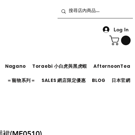
Log In
Nagano
Toraebi 小白虎與黑虎蝦
AfternoonTea
＝
＝寵物系列＝
SALES 網店限定優惠
BLOG
日本官網
圍裙(MF0510)