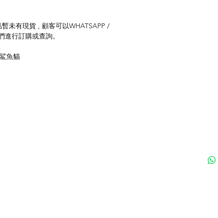
未有現貨 , 顧客可以WHATSAPP /
聯絡我們進行訂購或查詢。
 #鯊魚貓
付款方式
聯
送貨方式
ku
退貨及退款政策
nd 黑貓日系生活百貨 - Since 2020 | 香港貓專門店 | 香港貓雜