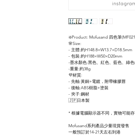
❇️Product: Mofusand 四色筆(MF021
🌸Size:
- 主體:約H148.8×W13.7×D18.5mm
- 包裝:約H188×W50×D20mm
-墨水顏色:黑色、紅色、藍色、綠色(油
-重量:約38g
💜材質:
- 先軸:黃銅+電鍍，附帶橡膠唇
- 後軸:ABS樹脂+塗裝
- 夾子:鋼材
🇯🇵日本製
* 根據電腦顯示器不同，實物可能
Mofusand系列產品少量現貨發售
一般預訂於14-21天左右到港