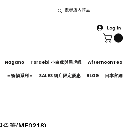
Log In
Nagano
Toraebi 小白虎與黑虎蝦
AfternoonTea
＝
＝寵物系列＝
SALES 網店限定優惠
BLOG
日本官網
四色筆(MF0218)