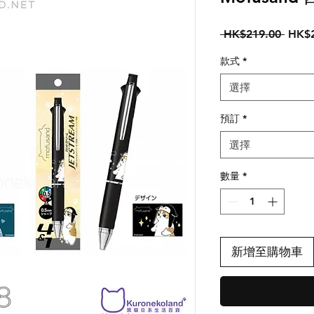
一
 HK$219.00 
HK$2
般
款式
*
價
格
選擇
預訂
*
選擇
數量
*
新增至購物車