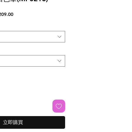
促
09.00
銷
價
格
立即購買