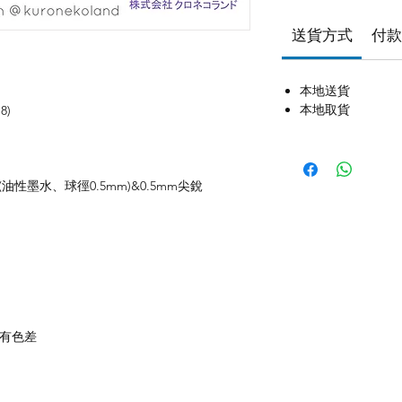
送貨方式
付款
本地送貨
本地取貨
8)
性墨水、球徑0.5mm)&0.5mm尖銳
存有色差