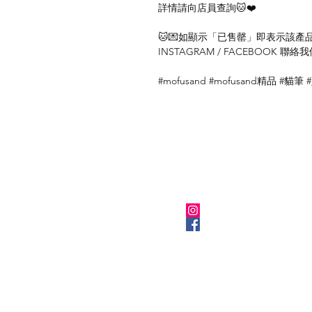
詳情請向店員查詢🐱❤️
🐱💌如顯示「已售罄」即表示該產品暫
INSTAGRAM / FACEBOOK 
#mofusand #mofusand精品 #貓筆
關於我們
Instagram
Facebook
​BLOG
Kuronekola