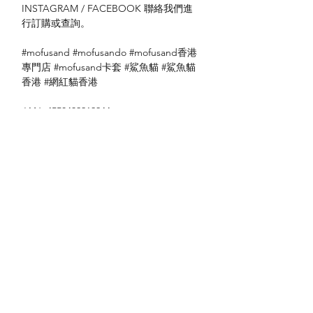
INSTAGRAM / FACEBOOK 聯絡我們進
行訂購或查詢。
#mofusand #mofusando #mofusand香港
專門店 #mofusand卡套 #鯊魚貓 #鯊魚貓
香港 #網紅貓香港
JAN: 4550432212244
送貨方式
本地送貨
付款方式
本地取貨
以 PayMe 付款
退貨及退款政策
銀行轉帳
🐱貨物出門 恕不退換
🐱請勿棄單 不會退還款項
🐱門市與網店同步發售 可能會有缺貨情況
🐱預訂產品 可能會有缺貨情況