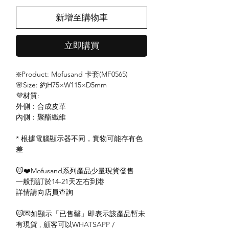
新增至購物車
立即購買
❇️Product: Mofusand 卡套(MF0565)
🌸Size: 約H75×W115×D5mm
💜材質:
外側：合成皮革
內側：聚酯纖維
* 根據電腦顯示器不同，實物可能存有色
差
🐱❤️Mofusand系列產品少量現貨發售
一般預訂於14-21天左右到港
詳情請向店員查詢
🐱💌如顯示「已售罄」即表示該產品暫未
有現貨 , 顧客可以WHATSAPP /