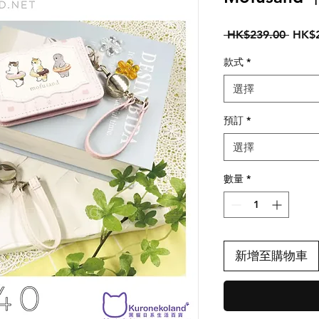
一
 HK$239.00 
HK$2
般
款式
*
價
格
選擇
預訂
*
選擇
數量
*
新增至購物車