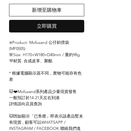
新增至購物車
立即購買
❇️Product: Mofusand 公仔斜揹袋
(MF0505)
🌸Size: H170×W180×D40mm / 重約98g
💜材質: 合成皮革、聚酯
* 根據電腦顯示器不同，實物可能存有色
差
🐱❤️Mofusand系列產品少量現貨發售
一般預訂於14-21天左右到港
詳情請向店員查詢
🐱💌如顯示「已售罄」即表示該產品暫未
有現貨 , 顧客可以WHATSAPP /
INSTAGRAM / FACEBOOK 聯絡我們進