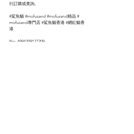
行訂購或查詢。
#鯊魚貓 #mofusand #mofusand精品 #
mofusand專門店 #鯊魚貓香港 #網紅貓香
港
No: 4994209127209
送貨方式
本地送貨
付款方式
本地取貨
以 PayMe 付款
退貨及退款政策
銀行轉帳
🐱貨物出門 恕不退換
🐱請勿棄單 不會退還款項
🐱門市與網店同步發售 可能會有缺貨情況
🐱預訂產品 可能會有缺貨情況
🐱如遇上缺貨 將於2日內全數退款
關於我們
付款方式