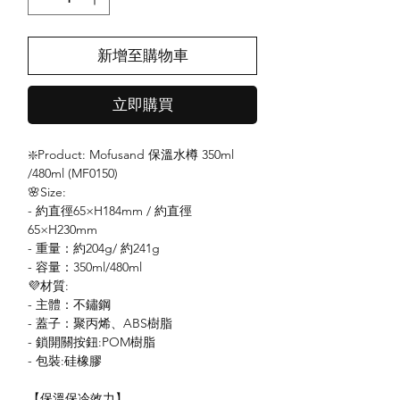
新增至購物車
立即購買
❇️Product: Mofusand 保溫水樽 350ml
/480ml (MF0150)
🌸Size:
- 約直徑65×H184mm / 約直徑
65×H230mm
- 重量：約204g/ 約241g
- 容量：350ml/480ml
💜材質:
- 主體：不鏽鋼
- 蓋子：聚丙烯、ABS樹脂
- 鎖開關按鈕:POM樹脂
- 包裝:硅橡膠
【保溫保冷效力】