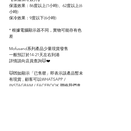
保溫效果：86度以上(1小時)、62度以上(6
小時)
保冷效果：9度以下(6小時)
* 根據電腦顯示器不同，實物可能存有色
差
Mofusand系列產品少量現貨發售
一般預訂於14-21天左右到港
詳情請向店員查詢🐱❤️
🐱💌如顯示「已售罄」即表示該產品暫未
有現貨 , 顧客可以WHATSAPP /
INSTAGRAM / FACEBOOK 聯絡我們進
行訂購或查詢。
#mofusand香港 #mofusand代購 #甜品貓
送貨方式