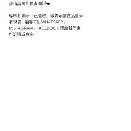
詳情請向店員查詢🐱❤️
🐱💌如顯示「已售罄」即表示該產品暫未
有現貨 , 顧客可以WHATSAPP /
INSTAGRAM / FACEBOOK 聯絡我們進
行訂購或查詢。
送貨方式
本地送貨
付款方式
本地取貨
以 PayMe 付款
退貨及退款政策
銀行轉帳
🐱貨物出門 恕不退換
🐱請勿棄單 不會退還款項
🐱門市與網店同步發售 可能會有缺貨情況
🐱預訂產品 可能會有缺貨情況
🐱如遇上缺貨 將於2日內全數退款
關於我們
付款方式
🐱不接急單 運輸和安排發貨需時 介意者
Instagram
送貨方式