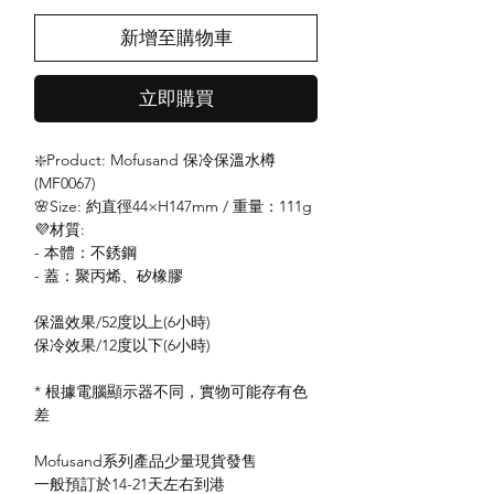
新增至購物車
立即購買
❇️Product: Mofusand 保冷保溫水樽
(MF0067)
🌸Size: 約直徑44×H147mm / 重量：111g
💜材質:
- 本體：不銹鋼
- 蓋：聚丙烯、矽橡膠
保溫效果/52度以上(6小時)
保冷效果/12度以下(6小時)
* 根據電腦顯示器不同，實物可能存有色
差
Mofusand系列產品少量現貨發售
一般預訂於14-21天左右到港