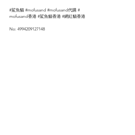
#鯊魚貓 #mofusand #mofusand代購 #
mofusand香港 #鯊魚貓香港 #網紅貓香港
No: 4994209127148
送貨方式
本地送貨
付款方式
本地取貨
以 PayMe 付款
退貨及退款政策
銀行轉帳
🐱貨物出門 恕不退換
🐱請勿棄單 不會退還款項
🐱門市與網店同步發售 可能會有缺貨情況
🐱預訂產品 可能會有缺貨情況
🐱如遇上缺貨 將於2日內全數退款
關於我們
付款方式
🐱不接急單 運輸和安排發貨需時 介意者
Instagram
送貨方式
請慎重考慮
Facebook
退貨及退款政策