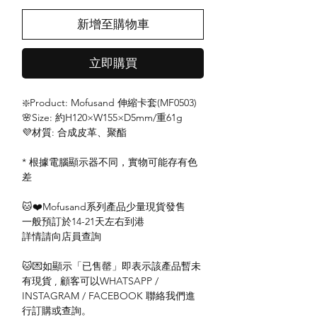
新增至購物車
立即購買
❇️Product: Mofusand 伸縮卡套(MF0503)
🌸Size: 約H120×W155×D5mm/重61g
💜材質: 合成皮革、聚酯
* 根據電腦顯示器不同，實物可能存有色
差
🐱❤️Mofusand系列產品少量現貨發售
一般預訂於14-21天左右到港
詳情請向店員查詢
🐱💌如顯示「已售罄」即表示該產品暫未
有現貨 , 顧客可以WHATSAPP /
INSTAGRAM / FACEBOOK 聯絡我們進
行訂購或查詢。