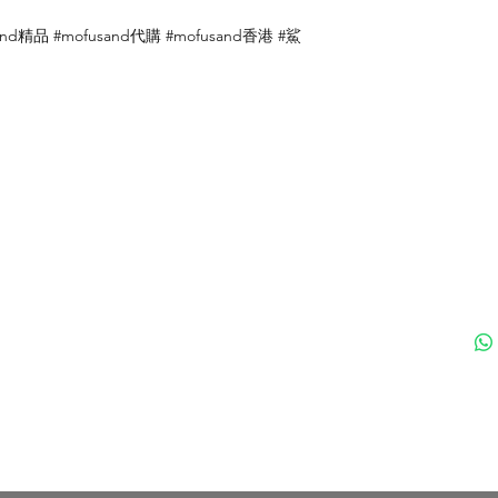
nd精品 #mofusand代購 #mofusand香港 #鯊
付款方式
聯
送貨方式
ku
退貨及退款政策
nd 黑貓日系生活百貨 - Since 2020 | 香港貓專門店 | 香港貓雜