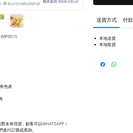
送貨方式
付款
(MF0511)
本地送貨
本地取貨
m
存有色差
售
未有現貨 , 顧客可以WHATSAPP /
聯絡我們進行訂購或查詢。