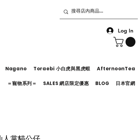
Log In
Nagano
Toraebi 小白虎與黑虎蝦
AfternoonTea
＝
＝寵物系列＝
SALES 網店限定優惠
BLOG
日本官網
d 仙人掌貓公仔