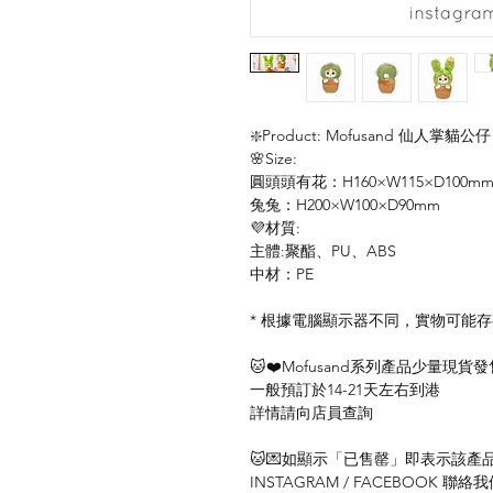
❇️Product: Mofusand 仙人掌貓公仔 
🌸Size:
圓頭頭有花：H160×W115×D100m
兔兔：H200×W100×D90mm
💜材質:
主體:聚酯、PU、ABS
中材：PE
* 根據電腦顯示器不同，實物可能
🐱❤️Mofusand系列產品少量現貨發
一般預訂於14-21天左右到港
詳情請向店員查詢
🐱💌如顯示「已售罄」即表示該產品暫
INSTAGRAM / FACEBOOK 