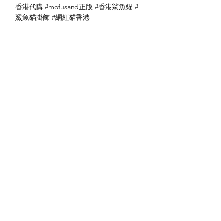
香港代購 #mofusand正版 #香港鯊魚貓 #
鯊魚貓掛飾 #網紅貓香港
送貨方式
本地送貨
付款方式
本地取貨
以 PayMe 付款
退貨及退款政策
銀行轉帳
🐱貨物出門 恕不退換
🐱請勿棄單 不會退還款項
🐱門市與網店同步發售 可能會有缺貨情況
🐱預訂產品 可能會有缺貨情況
🐱如遇上缺貨 將於2日內全數退款
關於我們
付款方式
🐱不接急單 運輸和安排發貨需時 介意者
Instagram
送貨方式
請慎重考慮
Facebook
退貨及退款政策
🐱本店不包郵
​BLOG
🐱平郵：請以Instagram/Whatsapp查詢
費用