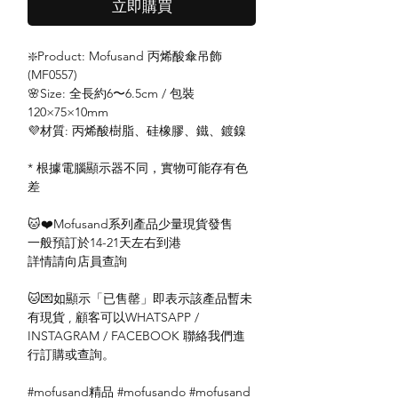
立即購買
❇️Product: Mofusand 丙烯酸傘吊飾
(MF0557)
🌸Size: 全長約6〜6.5cm / 包裝
120×75×10mm
💜材質: 丙烯酸樹脂、硅橡膠、鐵、鍍鎳
* 根據電腦顯示器不同，實物可能存有色
差
🐱❤️Mofusand系列產品少量現貨發售
一般預訂於14-21天左右到港
詳情請向店員查詢
🐱💌如顯示「已售罄」即表示該產品暫未
有現貨 , 顧客可以WHATSAPP /
INSTAGRAM / FACEBOOK 聯絡我們進
行訂購或查詢。
#mofusand精品 #mofusando #mofusand