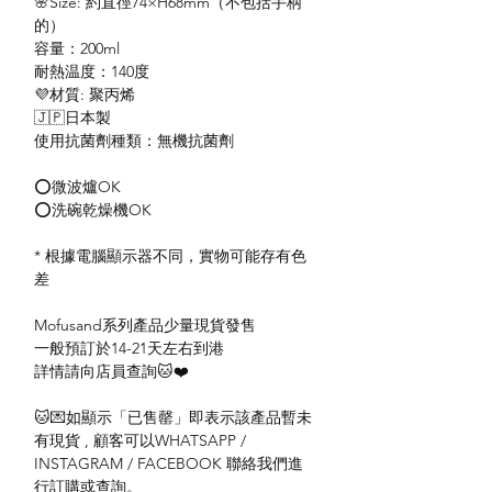
🌸Size: 約直徑74×H68mm（不包括手柄
的）
容量：200ml
耐熱温度：140度
💜材質: 聚丙烯
🇯🇵日本製
使用抗菌劑種類：無機抗菌劑
⭕️微波爐OK
⭕️洗碗乾燥機OK
* 根據電腦顯示器不同，實物可能存有色
差
Mofusand系列產品少量現貨發售
一般預訂於14-21天左右到港
詳情請向店員查詢🐱❤️
🐱💌如顯示「已售罄」即表示該產品暫未
有現貨 , 顧客可以WHATSAPP /
INSTAGRAM / FACEBOOK 聯絡我們進
行訂購或查詢。