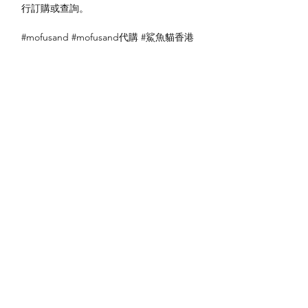
行訂購或查詢。
#mofusand #mofusand代購 #鯊魚貓香港
送貨方式
本地送貨
付款方式
本地取貨
以 PayMe 付款
退貨及退款政策
銀行轉帳
🐱貨物出門 恕不退換
🐱請勿棄單 不會退還款項
🐱門市與網店同步發售 可能會有缺貨情況
🐱預訂產品 可能會有缺貨情況
🐱如遇上缺貨 將於2日內全數退款
關於我們
付款方式
🐱不接急單 運輸和安排發貨需時 介意者
Instagram
送貨方式
請慎重考慮
Facebook
退貨及退款政策
🐱本店不包郵
​BLOG
🐱平郵：請以Instagram/Whatsapp查詢