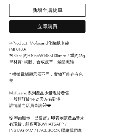
新增至購物車
立即購買
❇️Product: Mofusand化妝紙巾袋
(MF0180)
🌸Size: 約H105×W145×D35mm / 重約46g
💜材質: 網眼、合成皮革、聚酯纖維
* 根據電腦顯示器不同，實物可能存有色
差
Mofusand系列產品少量現貨發售
一般預訂於14-21天左右到港
詳情請向店員查詢🐱❤️
🐱💌如顯示「已售罄」即表示該產品暫未
有現貨 , 顧客可以WHATSAPP /
INSTAGRAM / FACEBOOK 聯絡我們進