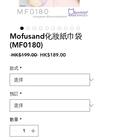
Mofusand化妝紙巾袋
(MF0180)
一
促
 HK$199.00 
HK$189.00
般
銷
價
價
款式
*
格
格
預訂
*
數量
*