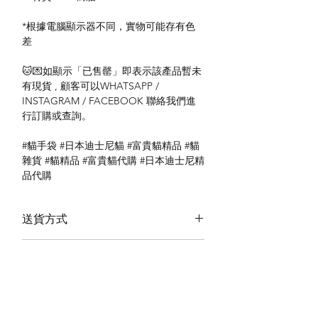
*根據電腦顯示器不同，實物可能存有色
差
🐱💌如顯示「已售罄」即表示該產品暫未
有現貨 , 顧客可以WHATSAPP /
INSTAGRAM / FACEBOOK 聯絡我們進
行訂購或查詢。
#貓手袋 #日本迪士尼貓 #富貴貓精品 #貓
雜貨 #貓精品 #富貴貓代購 #日本迪士尼精
品代購
送貨方式
本地送貨
付款方式
本地取貨
以 PayMe 付款
退貨及退款政策
銀行轉帳