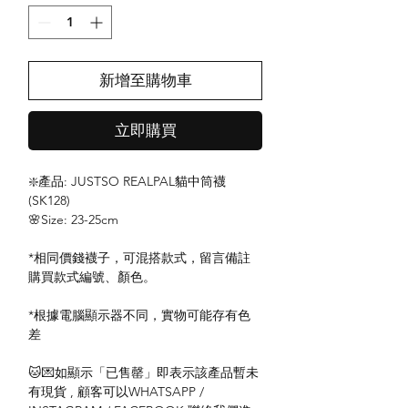
新增至購物車
立即購買
❇️產品: JUSTSO REALPAL貓中筒襪
(SK128)
🌸Size: 23-25cm
*相同價錢襪子，可混搭款式，留言備註
購買款式編號、顏色。
*根據電腦顯示器不同，實物可能存有色
差
🐱💌如顯示「已售罄」即表示該產品暫未
有現貨 , 顧客可以WHATSAPP /