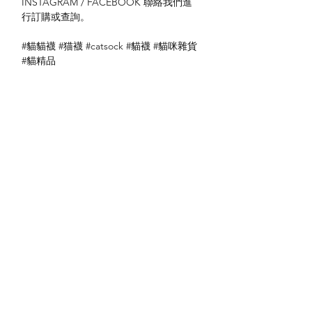
INSTAGRAM / FACEBOOK 聯絡我們進
行訂購或查詢。
#貓貓襪 #猫襪 #catsock #貓襪 #貓咪雜貨
#貓精品
送貨方式
本地送貨
付款方式
本地取貨
以 PayMe 付款
退貨及退款政策
銀行轉帳
🐱貨物出門 恕不退換
🐱請勿棄單 不會退還款項
🐱門市與網店同步發售 可能會有缺貨情況
🐱預訂產品 可能會有缺貨情況
🐱如遇上缺貨 將於2日內全數退款
關於我們
付款方式
🐱不接急單 運輸和安排發貨需時 介意者
Instagram
送貨方式
請慎重考慮
Facebook
退貨及退款政策
🐱本店不包郵