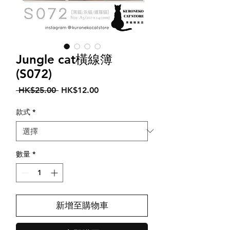
Jungle cat橫線簿
(S072)
一
促
 HK$25.00 
HK$12.00
般
銷
價
價
款式
*
格
格
數量
*
新增至購物車