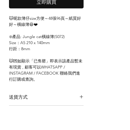
立即購買
🐱呢款簿仔size方便～48張96頁～紙質好
好～橫線簿😆❤️
❇️產品: Jungle cat橫線簿(S072)
Size：A5 210 x 140mm
行距：8mm
🐱💌如顯示「已售罄」即表示該產品暫未
有現貨 , 顧客可以WHATSAPP /
INSTAGRAM / FACEBOOK 聯絡我們進
行訂購或查詢。
送貨方式
本地送貨
付款方式
本地取貨
以 PayMe 付款
退貨及退款政策