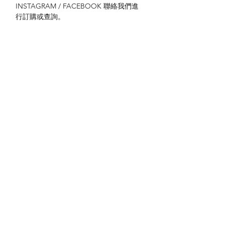
INSTAGRAM / FACEBOOK 聯絡我們進
行訂購或查詢。
送貨方式
本地送貨
付款方式
本地取貨
以 PayMe 付款
退貨及退款政策
銀行轉帳
🐱貨物出門 恕不退換
🐱請勿棄單 不會退還款項
🐱門市與網店同步發售 可能會有缺貨情況
🐱預訂產品 可能會有缺貨情況
🐱如遇上缺貨 將於2日內全數退款
關於我們
付款方式
🐱不接急單 運輸和安排發貨需時 介意者
Instagram
送貨方式
請慎重考慮
Facebook
退貨及退款政策
🐱本店不包郵
​BLOG
🐱平郵：請以Instagram/Whatsapp查詢
費用