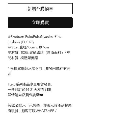
新增至購物車
立即購買
❇️Product: FukuFukuNyanko 冬甩
cushion (FU0173)
🌸Size: 直徑40cm x 厚7cm
💜材質: 100% 聚酯纖維（超微面料）/ 中
間材質: 模壓聚氨酯
* 根據電腦顯示器不同，實物可能存有色
差
Fuku系列產品少量現貨發售.
一般預訂於14-21天左右到港.
詳情請向店員查詢🐱❤️
🐱💌如顯示「已售罄」即表示該產品暫未
有現貨 , 顧客可以WHATSAPP /