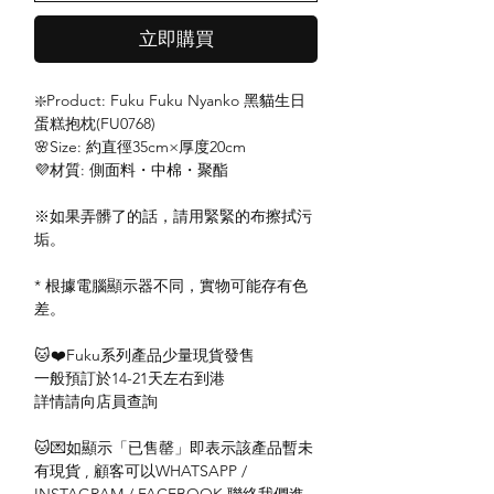
立即購買
❇️Product: Fuku Fuku Nyanko 黑貓生日
蛋糕抱枕(FU0768)
🌸Size: 約直徑35cm×厚度20cm
💜材質: 側面料・中棉・聚酯
※如果弄髒了的話，請用緊緊的布擦拭污
垢。
* 根據電腦顯示器不同，實物可能存有色
差。
🐱❤️Fuku系列產品少量現貨發售
一般預訂於14-21天左右到港
詳情請向店員查詢
🐱💌如顯示「已售罄」即表示該產品暫未
有現貨 , 顧客可以WHATSAPP /
INSTAGRAM / FACEBOOK 聯絡我們進