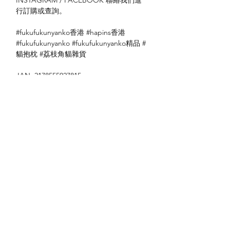
行訂購或查詢。
#fukufukunyanko香港 #hapins香港
#fukufukunyanko #fukufukunyanko精品 #
貓抱枕 #荔枝角貓雜貨
JAN: 2178555027815
送貨方式
本地送貨
付款方式
本地取貨
以 PayMe 付款
退貨及退款政策
銀行轉帳
🐱貨物出門 恕不退換
🐱請勿棄單 不會退還款項
🐱門市與網店同步發售 可能會有缺貨情況
🐱預訂產品 可能會有缺貨情況
🐱如遇上缺貨 將於2日內全數退款
關於我們
付款方式