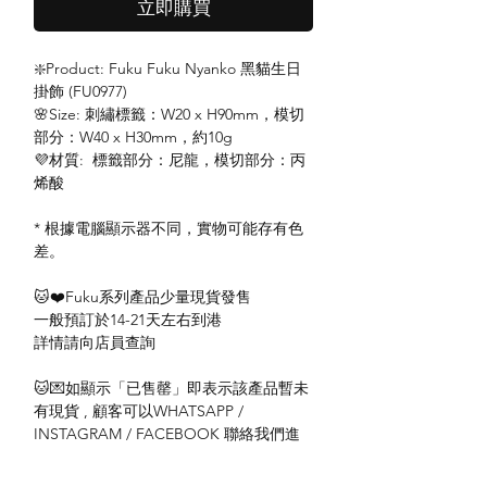
立即購買
❇️Product: Fuku Fuku Nyanko 黑貓生日
掛飾 (FU0977)
🌸Size: 刺繡標籤：W20 x H90mm，模切
部分：W40 x H30mm，約10g
💜材質: 標籤部分：尼龍，模切部分：丙
烯酸
* 根據電腦顯示器不同，實物可能存有色
差。
🐱❤️Fuku系列產品少量現貨發售
一般預訂於14-21天左右到港
詳情請向店員查詢
🐱💌如顯示「已售罄」即表示該產品暫未
有現貨 , 顧客可以WHATSAPP /
INSTAGRAM / FACEBOOK 聯絡我們進
行訂購或查詢。