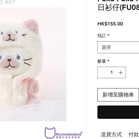
日衫仔(FU08
價
HK$155.00
格
預訂
*
選擇
數量
*
新增至購物車
送貨方式
付款