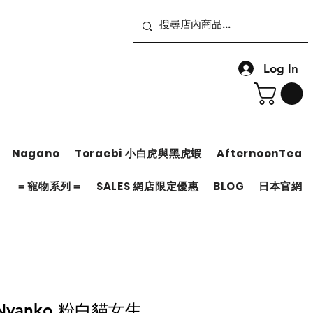
Log In
Nagano
Toraebi 小白虎與黑虎蝦
AfternoonTea
＝
＝寵物系列＝
SALES 網店限定優惠
BLOG
日本官網
u Nyanko 粉白貓女生