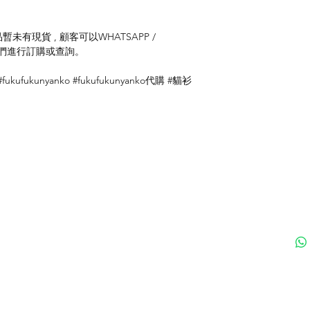
未有現貨 , 顧客可以WHATSAPP /
聯絡我們進行訂購或查詢。
#fukufukunyanko #fukufukunyanko代購 #貓衫
付款方式
聯
送貨方式
ku
退貨及退款政策