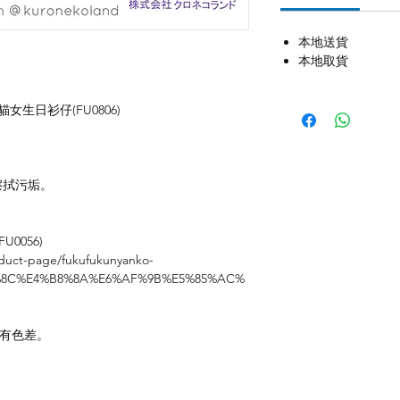
本地送貨
本地取貨
 粉白貓女生日衫仔(FU0806)
擦拭污垢。
U0056)
duct-page/fukufukunyanko-
%8C%E4%B8%8A%E6%AF%9B%E5%85%AC%
存有色差。