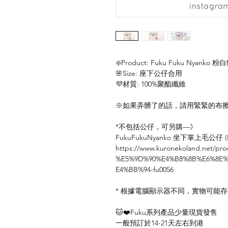
❇️Product: Fuku Fuku Nyanko
🌸Size: 座下公仔合用
💜材質: 100%聚酯纖維
※如果弄髒了的話，請用緊緊的布
*不包括公仔，可另購—》
FukuFukuNyanko 坐下掌上毛公仔 (F
https://www.kuronekoland.net/pro
%E5%9D%90%E4%B8%8B%E6%8E
E4%BB%94-fu0056
* 根據電腦顯示器不同，實物可能
🐱❤️Fuku系列產品少量現貨發售
一般預訂於14-21天左右到港