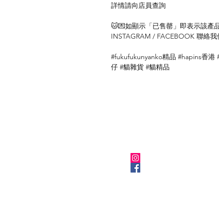
詳情請向店員查詢
🐱💌如顯示「已售罄」即表示該產品暫
INSTAGRAM / FACEBOOK 
#fukufukunyanko精品 #hapins香港 
仔 #貓雜貨 #貓精品
關於我們
Instagram
Facebook
​BLOG