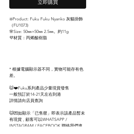
立即購買
❇️Product: Fuku Fuku Nyanko 灰貓掛飾
（FU1073)
🌸Size: 50㎜×50㎜ 2.5㎜。約11g
💜材質：丙烯酸樹脂
* 根據電腦顯示器不同，實物可能存有色
差。
🐱❤️Fuku系列產品少量現貨發售
一般預訂於14-21天左右到港
詳情請向店員查詢
🐱💌如顯示「已售罄」即表示該產品暫未
有現貨 , 顧客可以WHATSAPP /
INSTAGRAM / FACEBOOK 聯絡我們進
行訂購或查詢。