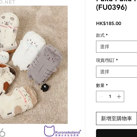
(FU0396)
價
HK$185.00
格
款式
*
選擇
現貨/預訂
*
選擇
數量
*
新增至購物車