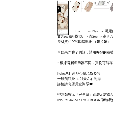
❇️Product: Fuku Fuku Nyanko 毛
🌸Size: (約)横13cm×直26cm×高さ7
💜材質: 100%聚酯纖維 （帶拉鍊）
※如果弄髒了的話，請用擰好的布
* 根據電腦顯示器不同，實物可能
Fuku系列產品少量現貨發售
一般預訂於14-21天左右到港
詳情請向店員查詢🐱❤️
🐱💌如顯示「已售罄」即表示該產品暫
INSTAGRAM / FACEBOOK 