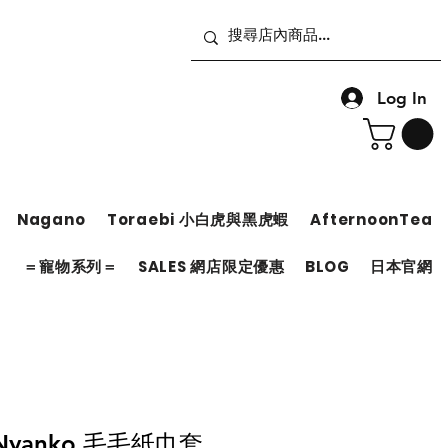
Log In
Nagano
Toraebi 小白虎與黑虎蝦
AfternoonTea
＝
＝寵物系列＝
SALES 網店限定優惠
BLOG
日本官網
u Nyanko 毛毛紙巾套