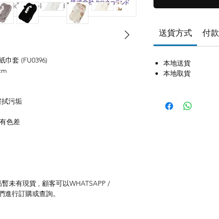
送貨方式
付款
毛紙巾套 (FU0396)
本地送貨
cm
本地取貨
擦拭污垢
存有色差
未有現貨 , 顧客可以WHATSAPP /
聯絡我們進行訂購或查詢。