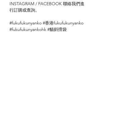
INSTAGRAM / FACEBOOK 聯絡我們進
行訂購或查詢。
#fukufukunyanko #香港fukufukunyanko
#fukufukunyankohk #貓斜揹袋
送貨方式
本地送貨
付款方式
本地取貨
以 PayMe 付款
退貨及退款政策
銀行轉帳
🐱貨物出門 恕不退換
🐱請勿棄單 不會退還款項
🐱門市與網店同步發售 可能會有缺貨情況
🐱預訂產品 可能會有缺貨情況
🐱如遇上缺貨 將於2日內全數退款
關於我們
付款方式
🐱不接急單 運輸和安排發貨需時 介意者
Instagram
送貨方式
請慎重考慮
Facebook
退貨及退款政策