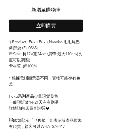
新增至購物車
立即購買
❇️Product: Fuku Fuku Nyanko 毛毛尾巴
斜揹袋 (FU0563)
🌸Size: 長17×寬24cm/肩帶:最大110cm(長
度可以調整)
💜材質: 綿100％
* 根據電腦顯示器不同，實物可能存有色
差
Fuku系列產品少量現貨發售
一般預訂於14-21天左右到港
詳情請向店員查詢🐱❤️
🐱💌如顯示「已售罄」即表示該產品暫未
有現貨 , 顧客可以WHATSAPP /