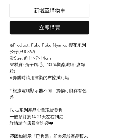
新增至購物車
立即購買
❇️Product: Fuku Fuku Nyanko 櫻花系列
公仔(FU0362)
🌸Size: 約11×7×14cm
💜材質: 兔子風毛、100%聚酯纖維 (含顆
粒)
⭐️弄髒時請用擰緊的布擦拭污垢
* 根據電腦顯示器不同，實物可能存有色
差
Fuku系列產品少量現貨發售
一般預訂於14-21天左右到港
詳情請向店員查詢🐱❤️
🐱💌如顯示「已售罄」即表示該產品暫未