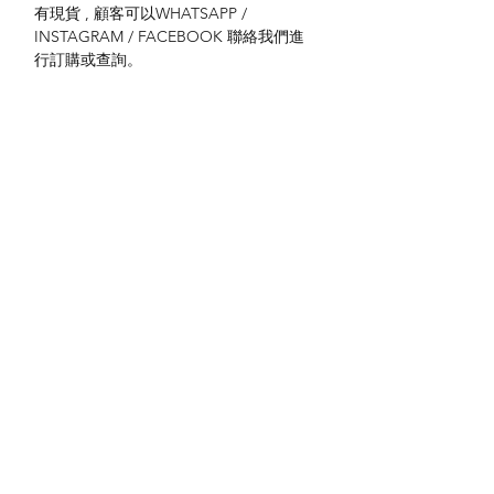
有現貨 , 顧客可以WHATSAPP /
INSTAGRAM / FACEBOOK 聯絡我們進
行訂購或查詢。
送貨方式
本地送貨
付款方式
本地取貨
以 PayMe 付款
退貨及退款政策
銀行轉帳
🐱貨物出門 恕不退換
🐱請勿棄單 不會退還款項
🐱門市與網店同步發售 可能會有缺貨情況
🐱預訂產品 可能會有缺貨情況
🐱如遇上缺貨 將於2日內全數退款
關於我們
付款方式
🐱不接急單 運輸和安排發貨需時 介意者
Instagram
送貨方式
請慎重考慮
Facebook
退貨及退款政策
🐱本店不包郵
​BLOG
🐱平郵：請以Instagram/Whatsapp查詢