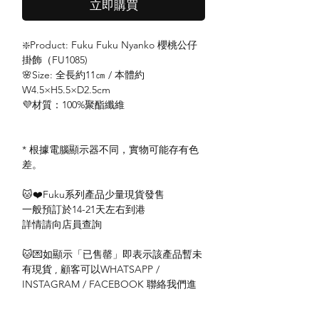
立即購買
❇️Product: Fuku Fuku Nyanko 櫻桃公仔
掛飾（FU1085)
🌸Size: 全長約11㎝ / 本體約
W4.5×H5.5×D2.5cm
💜材質：100%聚酯纖維
* 根據電腦顯示器不同，實物可能存有色
差。
🐱❤️Fuku系列產品少量現貨發售
一般預訂於14-21天左右到港
詳情請向店員查詢
🐱💌如顯示「已售罄」即表示該產品暫未
有現貨 , 顧客可以WHATSAPP /
INSTAGRAM / FACEBOOK 聯絡我們進
行訂購或查詢。