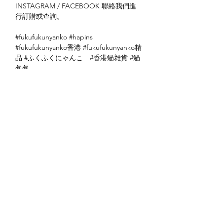
INSTAGRAM / FACEBOOK 聯絡我們進
行訂購或查詢。
#fukufukunyanko #hapins
#fukufukunyanko香港 #fukufukunyanko精
品 #ふくふくにゃんこ #香港貓雜貨 #貓
包包
送貨方式
本地送貨
付款方式
本地取貨
以 PayMe 付款
退貨及退款政策
銀行轉帳
🐱貨物出門 恕不退換
🐱請勿棄單 不會退還款項
🐱門市與網店同步發售 可能會有缺貨情況
🐱預訂產品 可能會有缺貨情況
🐱如遇上缺貨 將於2日內全數退款
關於我們
付款方式