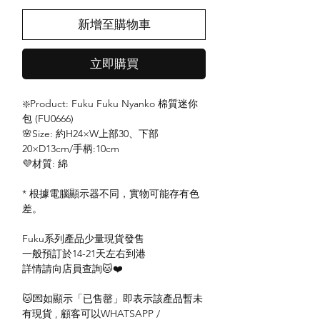
新增至購物車
立即購買
❇️Product: Fuku Fuku Nyanko 棉質迷你
包 (FU0666)
🌸Size: 約H24×W上部30、下部
20×D13cm/手柄:10cm
💜材質: 綿
* 根據電腦顯示器不同，實物可能存有色
差。
Fuku系列產品少量現貨發售
一般預訂於14-21天左右到港
詳情請向店員查詢🐱❤️
🐱💌如顯示「已售罄」即表示該產品暫未
有現貨 , 顧客可以WHATSAPP /