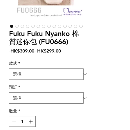
Fuku Fuku Nyanko 棉
質迷你包 (FU0666)
一
促
 HK$309.00 
HK$299.00
般
銷
價
價
款式
*
格
格
預訂
*
數量
*