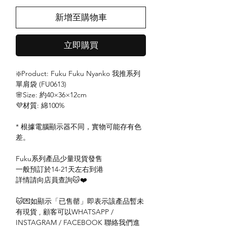
新增至購物車
立即購買
❇️Product: Fuku Fuku Nyanko 我推系列
單肩袋 (FU0613)
🌸Size: 約40×36×12cm
💜材質: 綿100%
* 根據電腦顯示器不同，實物可能存有色
差。
Fuku系列產品少量現貨發售
一般預訂於14-21天左右到港
詳情請向店員查詢🐱❤️
🐱💌如顯示「已售罄」即表示該產品暫未
有現貨 , 顧客可以WHATSAPP /
INSTAGRAM / FACEBOOK 聯絡我們進