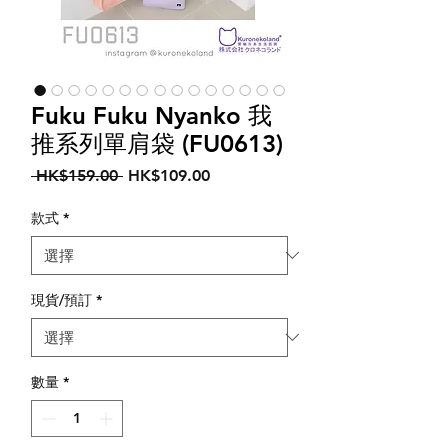
Fuku Fuku Nyanko 我
推系列單肩袋 (FU0613)
一
促
 HK$159.00 
HK$109.00
般
銷
價
價
款式
*
格
格
現貨/預訂
*
數量
*