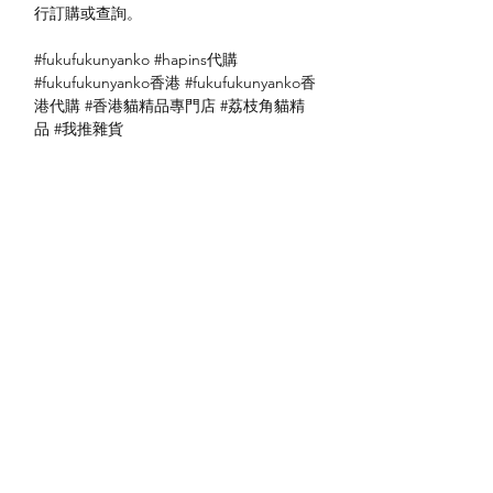
行訂購或查詢。
#fukufukunyanko #hapins代購
#fukufukunyanko香港 #fukufukunyanko香
港代購 #香港貓精品專門店 #荔枝角貓精
品 #我推雜貨
送貨方式
本地送貨
付款方式
本地取貨
以 PayMe 付款
退貨及退款政策
銀行轉帳
🐱貨物出門 恕不退換
🐱請勿棄單 不會退還款項
🐱門市與網店同步發售 可能會有缺貨情況
🐱預訂產品 可能會有缺貨情況
🐱如遇上缺貨 將於2日內全數退款
關於我們
付款方式
🐱不接急單 運輸和安排發貨需時 介意者
Instagram
送貨方式