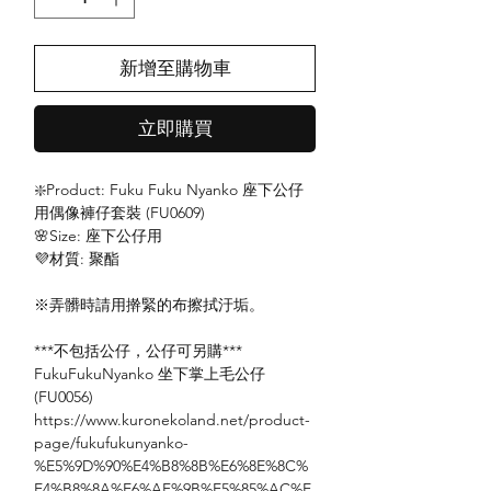
新增至購物車
立即購買
❇️Product: Fuku Fuku Nyanko 座下公仔
用偶像褲仔套裝 (FU0609)
🌸Size: 座下公仔用
💜材質: 聚酯
※弄髒時請用擀緊的布擦拭汙垢。
***不包括公仔，公仔可另購***
FukuFukuNyanko 坐下掌上毛公仔
(FU0056)
https://www.kuronekoland.net/product-
page/fukufukunyanko-
%E5%9D%90%E4%B8%8B%E6%8E%8C%
E4%B8%8A%E6%AF%9B%E5%85%AC%E