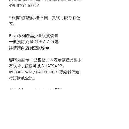
4%BB%94-fu0056
* 根據電腦顯示器不同，實物可能存有色
差。
Fuku系列產品少量現貨發售
一般預訂於14-21天左右到港
詳情請向店員查詢🐱❤️
🐱💌如顯示「已售罄」即表示該產品暫未
有現貨 , 顧客可以WHATSAPP /
INSTAGRAM / FACEBOOK 聯絡我們進
行訂購或查詢。
#fukufukunyanko #hapins代購
#fukufukunyanko香港 #fukufukunyanko香
港代購 #香港貓專門店 #荔枝角貓精品 #我
推
送貨方式