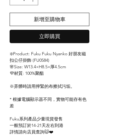
新增至購物車
立即購買
❇️Product: Fuku Fuku Nyanko 好朋友磁
扣公仔掛飾 (FU0584)
🌸Size: W13.4×H8.5×厚4.5cm
💜材質: 100%聚酯
※弄髒時請用擰緊的布擦拭污垢。
* 根據電腦顯示器不同，實物可能存有色
差
Fuku系列產品少量現貨發售
一般預訂於14-21天左右到港
詳情請向店員查詢🐱❤️