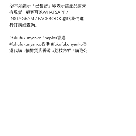
🐱💌如顯示「已售罄」即表示該產品暫未
有現貨 , 顧客可以WHATSAPP /
INSTAGRAM / FACEBOOK 聯絡我們進
行訂購或查詢。
#fukufukunyanko #hapins香港
#fukufukunyanko香港 #fukufukunyanko香
港代購 #貓雜貨店香港 #荔枝角貓 #貓毛公
仔
送貨方式
本地送貨
付款方式
本地取貨
以 PayMe 付款
退貨及退款政策
銀行轉帳
🐱貨物出門 恕不退換
🐱請勿棄單 不會退還款項
🐱門市與網店同步發售 可能會有缺貨情況