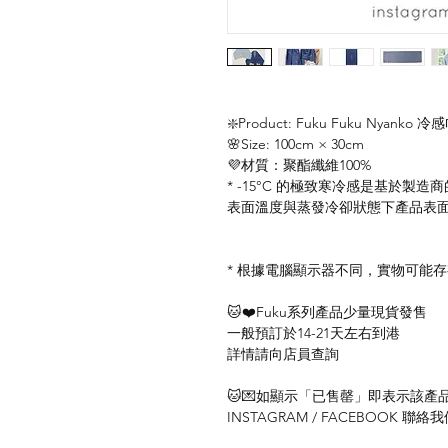
❇️Product: Fuku Fuku Nyanko 冷
🌸Size: 100cm × 30cm
💜材質：聚酯纖維100%
* -15°C 的極致寒冷感是基於製
表面溫度與蒸發冷卻狀態下產品表面溫
* 根據電腦顯示器不同，實物可能
🐱❤️Fuku系列產品少量現貨發售
一般預訂於14-21天左右到港
詳情請向店員查詢
🐱💌如顯示「已售罄」即表示該產品暫
INSTAGRAM / FACEBOOK 