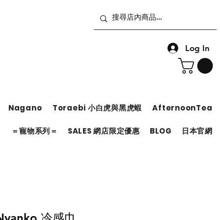
Log In
Nagano
Toraebi 小白虎與黑虎蝦
AfternoonTea
＝
＝寵物系列＝
SALES 網店限定優惠
BLOG
日本官網
 Nyanko 冷感巾