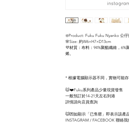
❇️Product: Fuku Fuku Nyanko 
🌸Size: 約W6×H7×D13cm
💜材質：布料：94%聚酯纖維，6
烯。
* 根據電腦顯示器不同，實物可能
🐱❤️Fuku系列產品少量現貨發售
一般預訂於14-21天左右到港
詳情請向店員查詢
🐱💌如顯示「已售罄」即表示該產品暫
INSTAGRAM / FACEBOOK 