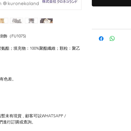
公仔掛飾（FU1075)
%聚氨酯；填充物：100%聚酯纖維；顆粒：聚乙
存有色差。
未有現貨 , 顧客可以WHATSAPP /
聯絡我們進行訂購或查詢。