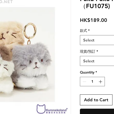
（FU1075)
Pri
HK$189.00
款式
*
Select
現貨/預訂
*
Select
Quantity
*
Add to Cart