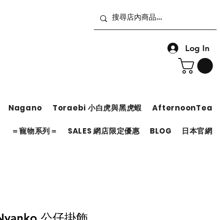
Log In
Nagano
Toraebi 小白虎與黑虎蝦
AfternoonTea
＝
＝寵物系列＝
SALES 網店限定優惠
BLOG
日本官網
u Nyanko 公仔掛飾